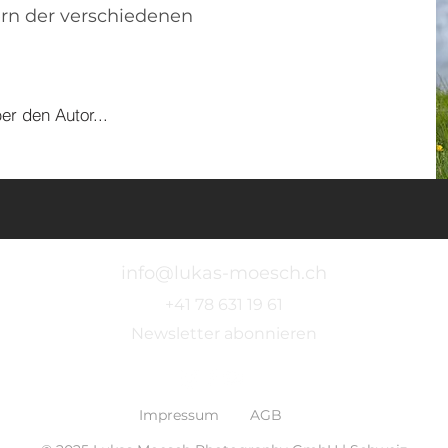
rn der verschiedenen
er den Autor...
info@lukas-moesch.ch
+41 78 631 19 61
Newsletter abonnieren
Impressum
AGB