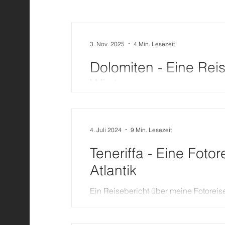
Wissen
Wetterphänomene
3. Nov. 2025
4 Min. Lesezeit
Dolomiten - Eine Rei
Winter
Eine einzigartige Tour zwischen Herb
Oktober 2025 präsentiert ...
4. Juli 2024
9 Min. Lesezeit
Teneriffa - Eine Fotor
Atlantik
Ein Reisebericht über meine Fotoreise
Vulkane...