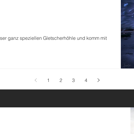
eser ganz speziellen Gletscherhöhle und komm mit
1
2
3
4