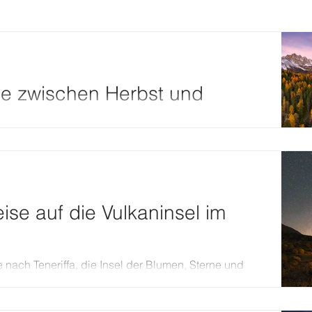
se zwischen Herbst und
st und Winter, so haben sich die Dolomiten im
eise auf die Vulkaninsel im
 nach Teneriffa, die Insel der Blumen, Sterne und