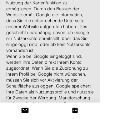
Nutzung der Kartenfunktion zu
ermöglichen. Durch den Besuch der
Website erhält Google die Information,
dass Sie die entsprechende Unterseite
unserer Website aufgerufen haben. Dies
geschieht unabhängig davon, ob Google
ein Nutzerkonto bereitstellt, über das Sie
eingeloggt sind, oder ob kein Nutzerkonto
vorhanden ist.
Wenn Sie bei Google eingeloggt sind,
werden Ihre Daten direkt Ihrem Konto
zugeordnet. Wenn Sie die Zuordnung zu
Ihrem Profil bei Google nicht wünschen,
müssen Sie sich vor Aktivierung der
Schaltfläche ausloggen. Google speichert
Ihre Daten als Nutzungsprofile und nutzt sie
für Zwecke der Werbung, Marktforschung
und/oder bedarfsgerechten Gestaltung
seiner Website.
Eine solche Auswertung erfolgt
insbesondere (auch für nicht eingeloggte
Nutzer) zur Erbringung bedarfsgerechter
Werbung und um andere Nutzer des
sozialen Netzwerks über Ihre Aktivitäten auf