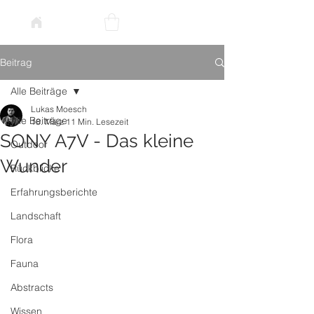
Beitrag
Alle Beiträge
Lukas Moesch
Alle Beiträge
18. März
11 Min. Lesezeit
SONY A7V - Das kleine
Outdoor
Wunder
Rückblicke
Erfahrungsberichte
Landschaft
Flora
Fauna
Abstracts
Wissen