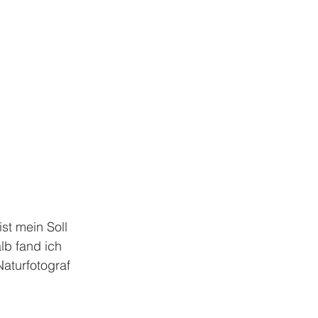
st mein Soll 
lb fand ich 
Naturfotograf 