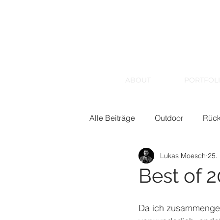
ABOUT
PORTFOL
Alle Beiträge
Outdoor
Rück
Lukas Moesch
25.
Wissen
Wetterphänomene
Best of 2
Da ich zusammengezä