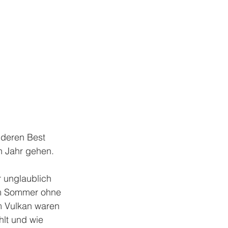
nderen Best 
n Jahr gehen.
r unglaublich 
dem Sommer ohne 
m Vulkan waren 
lt und wie 